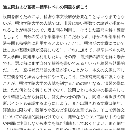
過去問および基礎～標準レベルの問題を解こう
設問を解くためには、精密な本文読解が必要なことはいうまでもな
いが、明治学院大学の入試では、非常に短い字数での論述が求めら
れることが特徴なので、過去問を利用し、そうした設問を解く練習
もしよう。自分の受ける学部学科にこだわらず、ほかの学部学科の
過去問も積極的に利用するとよい（ただし、明治期の文章について
は古文の基礎知識が必要になる）。それに加えて、標準レベルの私
立大学向け問題集も利用したい。その際、選択肢の設問を解く場合
でも、選ぶ前にまず自分で解答を書いてみるといった練習も効果的
だ。また、空欄補充問題の出題が多いことから、本文の文脈に即し
て空欄を補う練習も十分にやっておこう。空欄補充問題に強くなる
ことが、明治学院大学の入試を制するための鍵となる。演習の際に
は、ただ何となく解くだけでなく、設問ごとに本文中の根拠をしっ
かり確認しながら解答し、答え合わせの際には、間違い選択肢の判
断ポイントも確認するようにしよう。また出題される文章は例年、
評論文に限らず、随筆や小説など多様な文章である。そこで評論文
についての論理的読解だけでなく、随筆などについて語り手の心情
や内面に注目しながら本文を読む訓練もしておくとよい。また例年