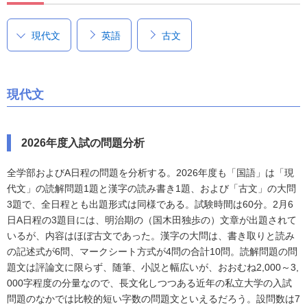
現代文
英語
古文
現代文
2026年度入試の問題分析
全学部およびA日程の問題を分析する。2026年度も「国語」は「現
代文」の読解問題1題と漢字の読み書き1題、および「古文」の大問
3題で、全日程とも出題形式は同様である。試験時間は60分。2月6
日A日程の3題目には、明治期の（国木田独歩の）文章が出題されて
いるが、内容はほぼ古文であった。漢字の大問は、書き取りと読み
の記述式が6問、マークシート方式が4問の合計10問。読解問題の問
題文は評論文に限らず、随筆、小説と幅広いが、おおむね2,000～3,
000字程度の分量なので、長文化しつつある近年の私立大学の入試
問題のなかでは比較的短い字数の問題文といえるだろう。設問数は7