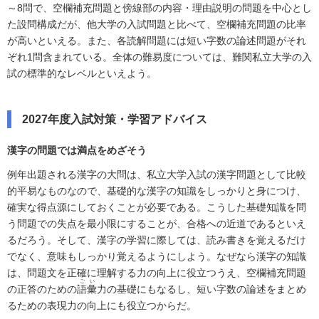
～8問で、空欄補充問題と傍線部の内容・理由説明の問題を中心とし
た設問構成だが、他大学の入試問題と比べて、空欄補充問題の比率
が高いといえる。また、各読解問題には短い字数の論述問題がそれ
ぞれ1問含まれている。全体の難易度については、難関私立大学の入
試の標準的なレベルといえよう。
2027年度入試対策・学習アドバイス
漢字の問題では満点をめざそう
例年出題される漢字の大問は、私立大学入試の漢字問題として比較
的平易なものなので、基礎的な漢字の知識をしっかりと身につけ、
確実な得点源にしておくことが必要である。こうした基礎知識を問
う問題での失点を最小限にすることが、合格への近道であるといえ
るだろう。そして、漢字の学習に際しては、読み書きを覚えるだけ
でなく、意味もしっかり覚えるようにしよう。なぜなら漢字の知識
は、問題文を正確に理解する力の向上に役立つうえ、空欄補充問題
ごい
の正答のための
語彙
力の基礎にもなるし、短い字数の論述をまとめ
るための表現力の向上にも役立つからだ。