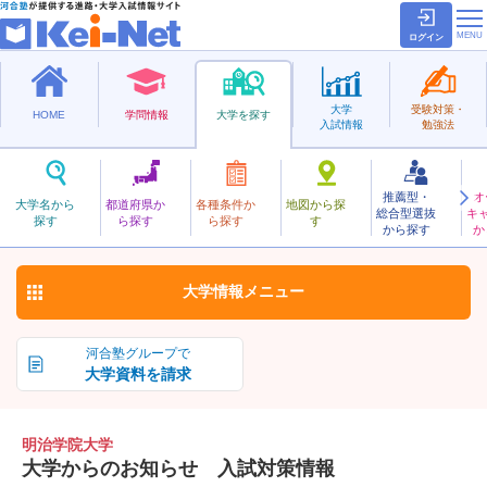
ログイン
大学
受験対策・
HOME
学問情報
大学を探す
入試情報
勉強法
推薦型・
オ
めいじがくいん
大学名から
都道府県か
各種条件か
地図から探
総合型選抜
キ
明治学院大学
探す
ら探す
ら探す
す
私立
から探す
か
お気に入り
大学情報
メニュー
河合塾グループで
大学資料を請求
明治学院大学
大学からのお知らせ 入試対策情報