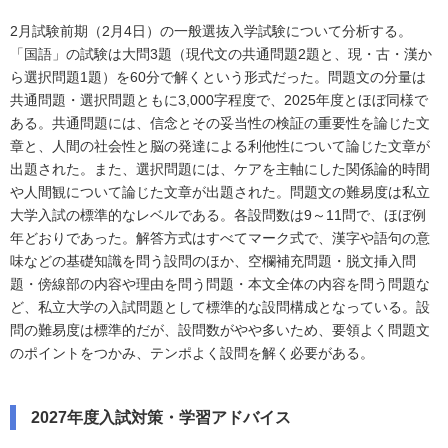
2月試験前期（2月4日）の一般選抜入学試験について分析する。
「国語」の試験は大問3題（現代文の共通問題2題と、現・古・漢か
ら選択問題1題）を60分で解くという形式だった。問題文の分量は
共通問題・選択問題ともに3,000字程度で、2025年度とほぼ同様で
ある。共通問題には、信念とその妥当性の検証の重要性を論じた文
章と、人間の社会性と脳の発達による利他性について論じた文章が
出題された。また、選択問題には、ケアを主軸にした関係論的時間
や人間観について論じた文章が出題された。問題文の難易度は私立
大学入試の標準的なレベルである。各設問数は9～11問で、ほぼ例
年どおりであった。解答方式はすべてマーク式で、漢字や語句の意
味などの基礎知識を問う設問のほか、空欄補充問題・脱文挿入問
題・傍線部の内容や理由を問う問題・本文全体の内容を問う問題な
ど、私立大学の入試問題として標準的な設問構成となっている。設
問の難易度は標準的だが、設問数がやや多いため、要領よく問題文
のポイントをつかみ、テンポよく設問を解く必要がある。
2027年度入試対策・学習アドバイス