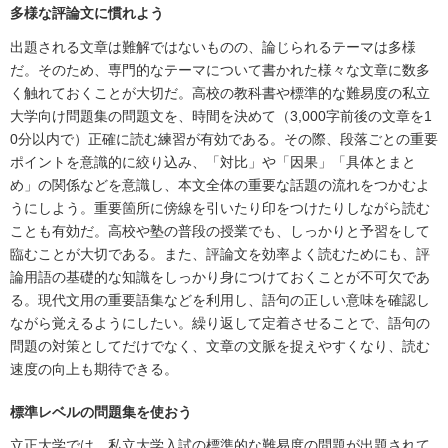
多様な評論文に慣れよう
出題される文章は難解ではないものの、論じられるテーマは多様
だ。そのため、専門的なテーマについて書かれた様々な文章に数多
く触れておくことが大切だ。高校の教科書や標準的な難易度の私立
大学向け問題集の問題文を、時間を決めて（3,000字前後の文章を1
0分以内で）正確に読む練習が有効である。その際、段落ごとの重要
ポイントを意識的に絞り込み、「対比」や「因果」「具体とまと
め」の関係などを意識し、本文全体の重要な話題の流れをつかむよ
うにしよう。重要箇所に傍線を引いたり印をつけたりしながら読む
ことも有効だ。高校や塾の普段の授業でも、しっかりと予習をして
臨むことが大切である。また、評論文を効率よく読むためにも、評
論用語の基礎的な知識をしっかり身につけておくことが不可欠であ
る。現代文用の重要語集などを利用し、語句の正しい意味を確認し
ながら覚えるようにしたい。繰り返して定着させることで、語句の
問題の対策としてだけでなく、文章の文脈を捉えやすくなり、読む
速度の向上も期待できる。
標準レベルの問題集を使おう
立正大学では、私立大学入試の標準的な難易度の問題が出題されて