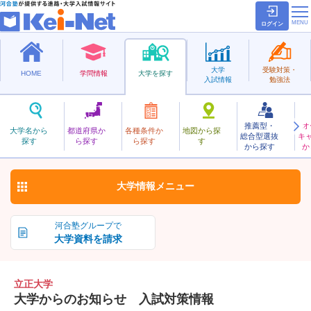
ログイン
大学
受験対策・
HOME
学問情報
大学を探す
入試情報
勉強法
推薦型・
オ
りっしょう
大学名から
都道府県か
各種条件か
地図から探
総合型選抜
キ
立正大学
探す
ら探す
ら探す
す
私立
から探す
か
お気に入り
大学情報
メニュー
河合塾グループで
大学資料を請求
立正大学
大学からのお知らせ 入試対策情報