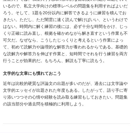
いるので、私立大学向けの標準レベルの問題集を利用すればよいだ
ろう。そして、1題を20分以内に解答できるように練習を積んでお
きたい。ただし、ただ闇雲に速く読んで解けばいい、というわけで
はない。時間内に解く練習の後には、必ず十分な時間をかけ、じっ
くり正確に読み直し、根拠を確かめながら解き直すという作業も不
可欠だ。なぜなら、こうしたじっくりと考えるという作業によっ
て、初めて読解力や論理的な解答力が養われるからである。基礎的
な読解力や解答力を伸ばす作業と、短時間でそれを行う練習を両方
行うことが効果的だ。もちろん、解説も丁寧に読もう。
文学的な文章にも慣れておこう
近年は比較的硬質な評論文の出題が多いのだが、過去には文学論や
文学的エッセイが出題された年度もある。したがって、語り手に寄
り添いつつその心情や経験を読み取る練習もしておきたい。問題集
の該当部分や過去問を積極的に利用しよう。