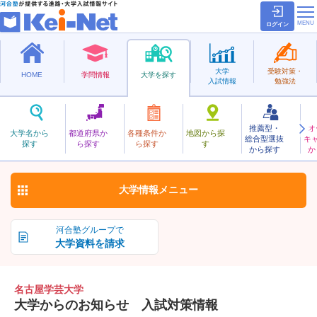
ログイン
大学
受験対策・
HOME
学問情報
大学を探す
入試情報
勉強法
推薦型・
オ
なごやがくげい
大学名から
都道府県か
各種条件か
地図から探
総合型選抜
キ
名古屋学芸大学
探す
ら探す
ら探す
す
私立
から探す
か
お気に入り
大学情報
メニュー
河合塾グループで
大学資料を請求
名古屋学芸大学
大学からのお知らせ 入試対策情報