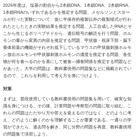
2026年度は、塩基の割合から2本鎖DNA、1本鎖DNA、2本鎖RNA、
1本鎖RNAのいずれであるかを推定する問題、メセルソンとスター
ルが行った実験について、仮に半保存的複製以外の複製様式が行わ
れたとしたときの実験結果を推定する問題、人工合成したRNAとそ
こから生じるポリペプチドから、遺伝暗号の解読を行う問題、ホル
モンの量から変異の内容を推定する問題、甲状腺・視床下部・脳下
垂体前葉の機能がそれぞれ低下しているマウスの甲状腺刺激ホルモ
ン放出ホルモンや甲状腺刺激ホルモンの濃度を推定する問題、各生
物が何を食べるのかを基にして被食―捕食関係を推定する問題など
があった。大半の問題は、教科書傍用の問題集などに掲載されてい
るので、これらを利用して考え方を身につけよう。
対策
まずは、普段使用している教科書傍用の問題集を用いて、確実な知
識を身につける。その後、計算問題や考察型の問題に取り組む。こ
れらの問題はただやり方や答えを覚えるのではなく、どのように考
え、どのように解くのかを理解することが重要である。一通りの学
習ができたら、過去問を解き、同じ分野の問題を再度、教科書傍用
の問題集で演習しよう。