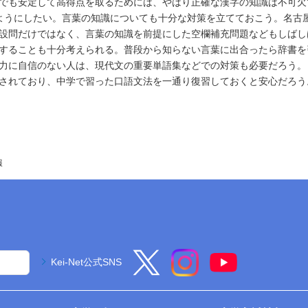
でも安定して高得点を取るためには、やはり正確な漢字の知識は不可欠
ようにしたい。言葉の知識についても十分な対策を立てておこう。名古
設問だけではなく、言葉の知識を前提にした空欄補充問題などもしばし
することも十分考えられる。普段から知らない言葉に出合ったら辞書を
力に自信のない人は、現代文の重要単語集などでの対策も必要だろう。
されており、中学で習った口語文法を一通り復習しておくと安心だろう
報
Kei-Net公式SNS