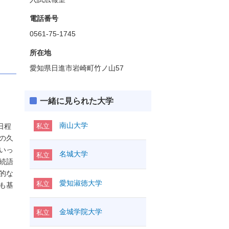
電話番号
0561-75-1745
所在地
愛知県日進市岩崎町竹ノ山57
一緒に見られた大学
南山大学
日程
私立
の久
いっ
名城大学
私立
続語
的な
愛知淑徳大学
私立
も基
金城学院大学
私立