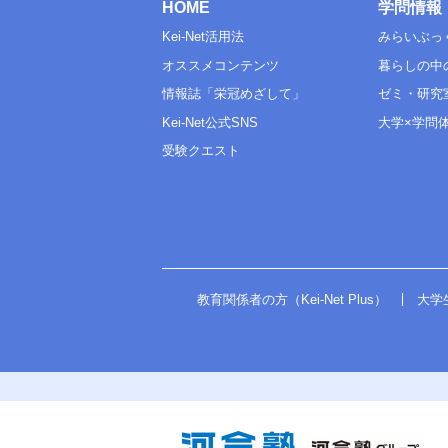
HOME
学問情報
Kei-Net活用法
みらいぶっ
オススメコンテンツ
暮らしの中
情報誌「栄冠めざして」
ゼミ・研究
Kei-Net公式SNS
大学×学問
受験クエスト
教育関係者の方（Kei-Net Plus）
大学