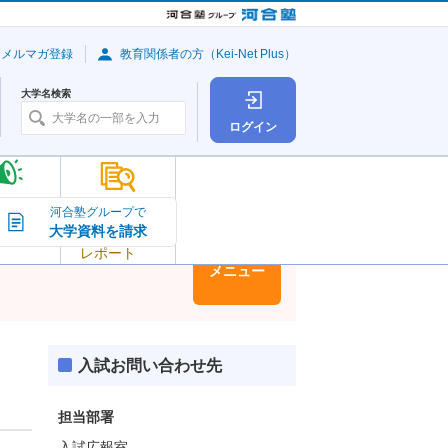
・メルマガ登録
教育関係者の方（Kei-Net Plus）
大学名検索
ログイン
大学の今
河合塾グループで
大学資料を請求
大学
トピック＆
レポート
大学情報
メニュー
入試お問い合わせ先
担当部署
入試広報室