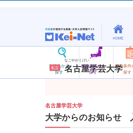
HOME
なごやがくげい
大学名から
都道府県から
各種条件
名古屋学芸大学
私立
探す
探す
探す
名古屋学芸大学
大学からのお知らせ 