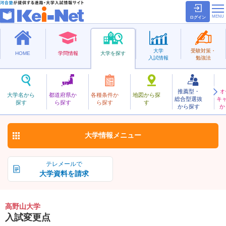
ログイン
大学
受験対策・
HOME
学問情報
大学を探す
入試情報
勉強法
推薦型・
オ
こうやさん
大学名から
都道府県か
各種条件か
地図から探
総合型選抜
キ
高野山大学
探す
ら探す
ら探す
す
私立
から探す
か
お気に入り
大学情報
メニュー
テレメールで
大学資料を請求
高野山大学
入試変更点