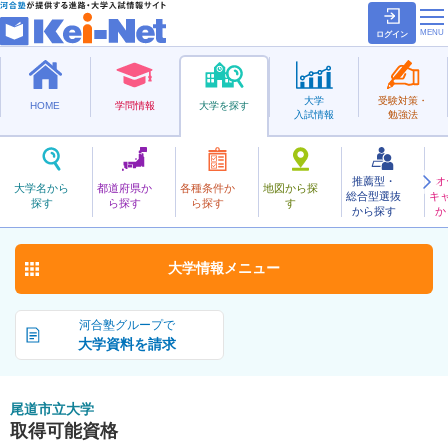
ログイン
大学
受験対策・
HOME
学問情報
大学を探す
入試情報
勉強法
推薦型・
オ
おのみちしりつ
大学名から
都道府県か
各種条件か
地図から探
総合型選抜
キ
尾道市立大学
探す
ら探す
ら探す
す
公立
から探す
か
お気に入り
大学情報
メニュー
河合塾グループで
大学資料を請求
尾道市立大学
取得可能資格