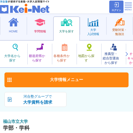
ログイン
大学
受験対策・
HOME
学問情報
大学を探す
入試情報
勉強法
推薦型・
オ
ふくやましりつ
大学名から
都道府県か
各種条件か
地図から探
総合型選抜
キ
福山市立大学
探す
ら探す
ら探す
す
公立
から探す
か
お気に入り
大学情報
メニュー
河合塾グループで
大学資料を請求
福山市立大学
学部・学科