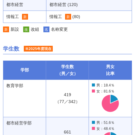
都市経営
都市経営 (120)
情報工
情報工
(80)
新
新
新設
改組
名称変更
新
改
名
学生数
※2025年度現在
学生数
男女
学部
（男／女）
比率
教育学部
男：18.4％
女：81.6％
419
（77／342）
都市経営学部
男：51.6％
女：48.4％
661