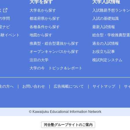
大学を探す
大学入試情報
く
大学名から探す
入試難易予想ランキ
の学問
都道府県から探す
入試の基礎知識
室ナビ
各種条件から探す
最新入試情報
体験イベント
地図から探す
総合型・学校推薦型
推薦型・総合型選抜から探す
過去の入試情報
オープンキャンパスから探す
お役立ち記事
注目の大学
模試判定システム
大学の今 トピック＆レポート
生の方へ
お問い合わせ
広告掲載について
サイトマップ
サ
© Kawaijuku Educational Information Network
河合塾グループサイトのご案内