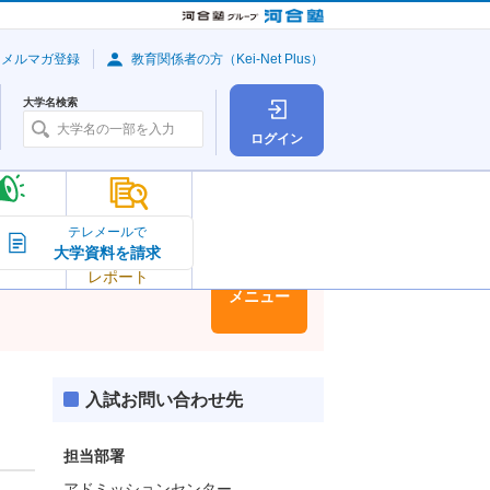
・メルマガ登録
教育関係者の方（Kei-Net Plus）
大学名検索
ログイン
大学の今
テレメールで
大学資料を請求
大学
トピック＆
レポート
大学情報
メニュー
入試お問い合わせ先
担当部署
アドミッションセンター