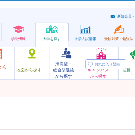
新規会員
学問情報
大学を探す
大学
入試情報
受験対策・
勉強法
推薦型・
オープン
お気に入り登録
から
地図から探す
総合型選抜
キャンパス
注目の
から探す
から探す