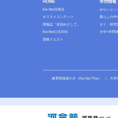
HOME
学問情報
Kei-Net活用法
みらいぶっ
オススメコンテンツ
暮らしの中
情報誌「栄冠めざして」
ゼミ・研究
Kei-Net公式SNS
大学×学問
受験クエスト
教育関係者の方（Kei-Net Plus）
大学