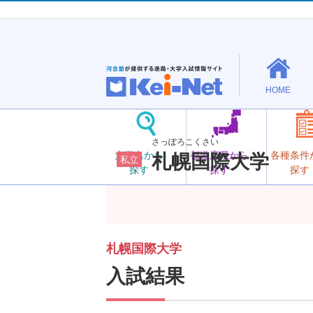
HOME
さっぽろこくさい
大学名から
都道府県から
各種条件
札幌国際大学
私立
探す
探す
探す
札幌国際大学
入試結果