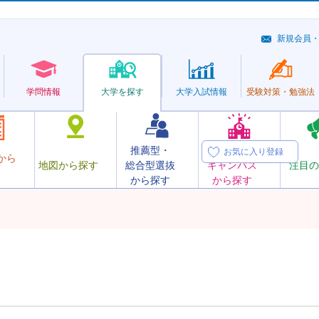
新規会員
学問情報
大学を探す
大学
入試情報
受験対策・
勉強法
推薦型・
オープン
お気に入り登録
から
地図から探す
総合型選抜
キャンパス
注目の
から探す
から探す