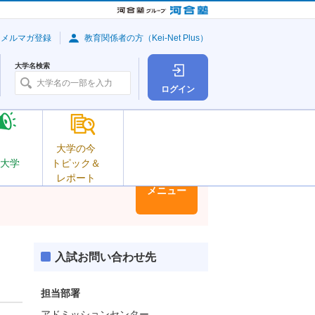
・メルマガ登録
教育関係者の方（Kei-Net Plus）
大学名検索
ログイン
大学の今
大学
トピック＆
レポート
大学情報
メニュー
入試お問い合わせ先
担当部署
アドミッションセンター