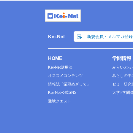
Kei-Net
新規会員・メルマガ登録
HOME
学問情報
Kei-Net活用法
みらいぶっ
オススメコンテンツ
暮らしの中
情報誌「栄冠めざして」
ゼミ・研究
Kei-Net公式SNS
大学×学問
受験クエスト