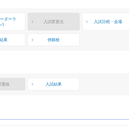
ボーダーラ
入試変更点
入試日程・会場
ン)
結果
併願校
型選抜
入試結果