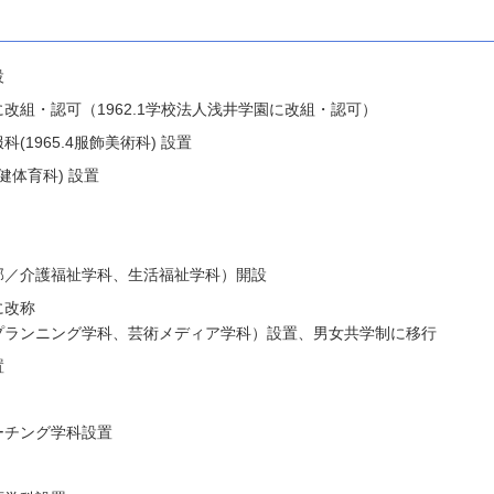
設
改組・認可（1962.1学校法人浅井学園に改組・認可）
1965.4服飾美術科) 設置
健体育科) 設置
部／介護福祉学科、生活福祉学科）開設
に改称
プランニング学科、芸術メディア学科）設置、男女共学制に移行
置
ーチング学科設置