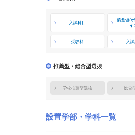
偏差値(
入試科目
イ
受験料
入試
推薦型・総合型選抜
学校推薦型選抜
総合
設置学部・学科一覧