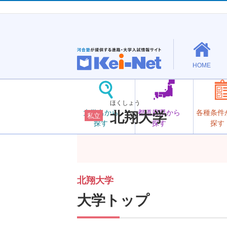
HOME
ほくしょう
大学名から
都道府県から
各種条件
北翔大学
私立
探す
探す
探す
北翔大学
大学トップ