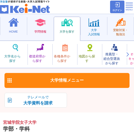
ログイン
大学
受験対策・
HOME
学問情報
大学を探す
入試情報
勉強法
推薦型・
オ
みやぎがくいんじょし
大学名から
都道府県か
各種条件か
地図から探
総合型選抜
キ
宮城学院女子大学
探す
ら探す
ら探す
す
私立
から探す
か
お気に入り
大学情報
メニュー
テレメールで
大学資料を請求
宮城学院女子大学
学部・学科