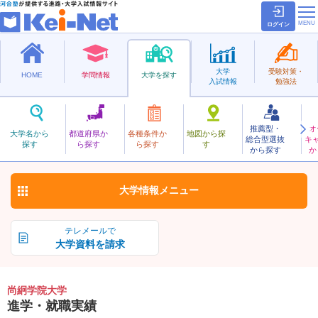
ログイン
大学
受験対策・
HOME
学問情報
大学を探す
入試情報
勉強法
推薦型・
オ
しょうけいがくいん
大学名から
都道府県か
各種条件か
地図から探
総合型選抜
キ
尚絅学院大学
探す
ら探す
ら探す
す
私立
から探す
か
お気に入り
大学情報
メニュー
テレメールで
大学資料を請求
尚絅学院大学
進学・就職実績