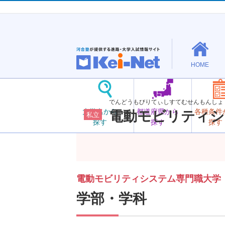
HOME
でんどうもびりてぃしすてむせんもんしょ
大学名から
都道府県から
各種条件
電動モビリティシ
私立
探す
探す
探す
電動モビリティシステム専門職大学
学部・学科