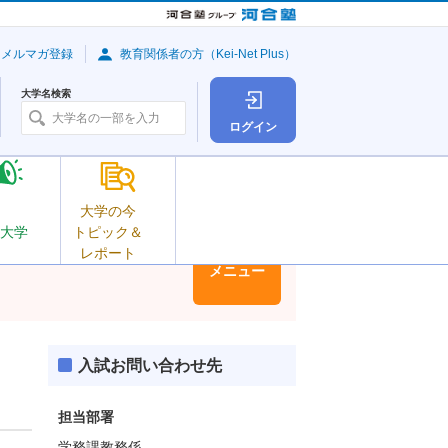
・メルマガ登録
教育関係者の方（Kei-Net Plus）
大学名検索
ログイン
大学の今
大学
トピック＆
レポート
大学情報
メニュー
入試お問い合わせ先
担当部署
学務課教務係