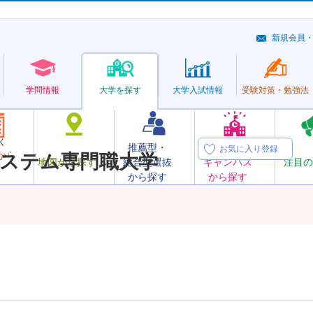
新規会員
学問情報
大学を探す
大学
入試情報
受験対策・
勉強法
く
推薦型・
オープン
お気に入り登録
から
ステム専門職大学
地図から探す
総合型選抜
キャンパス
注目の
から探す
から探す