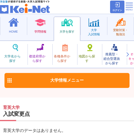
ログイン
大学
受験対策・
HOME
学問情報
大学を探す
入試情報
勉強法
推薦型・
オ
いくえい
大学名から
都道府県か
各種条件か
地図から探
総合型選抜
キ
育英大学
探す
ら探す
ら探す
す
私立
から探す
か
お気に入り
大学情報
メニュー
育英大学
入試変更点
育英大学のデータはありません。