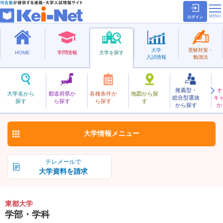
ログイン
大学
受験対策・
HOME
学問情報
大学を探す
入試情報
勉強法
推薦型・
オ
とうと
大学名から
都道府県か
各種条件か
地図から探
総合型選抜
キ
東都大学
探す
ら探す
ら探す
す
私立
から探す
か
お気に入り
大学情報
メニュー
テレメールで
大学資料を請求
東都大学
学部・学科