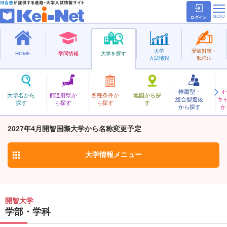
ログイン
大学
受験対策・
HOME
学問情報
大学を探す
入試情報
勉強法
推薦型・
オ
かいち
大学名から
都道府県か
各種条件か
地図から探
総合型選抜
キ
開智大学
探す
ら探す
ら探す
す
私立
から探す
か
お気に入り
2027年4月開智国際大学から名称変更予定
大学情報
メニュー
開智大学
学部・学科