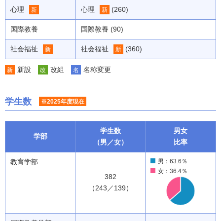
心理
心理
(260)
新
新
国際教養
国際教養 (90)
社会福祉
社会福祉
(360)
新
新
新設
改組
名称変更
新
改
名
学生数
※2025年度現在
学生数
男女
学部
（男／女）
比率
教育学部
男：63.6％
女：36.4％
382
（243／139）