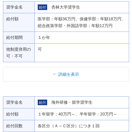
奨学金名
杏林大学奨学生
給付
給付額
医学部：年額36万円、保健学部：年額18万円、
総合政策学部・外国語学部：年額12万円
給付期間
１か年
他制度併用の
可
可・不可
詳細を表示
奨学金名
海外研修・留学奨学生
給付
給付額
１年留学：40万円～、半年留学：20万円～
給付回数
各区分（Ａ～Ｃ区分）につき１回