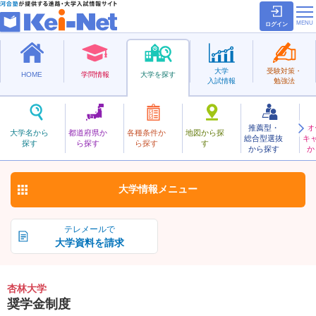
ログイン
大学
受験対策・
HOME
学問情報
大学を探す
入試情報
勉強法
推薦型・
オ
きょうりん
大学名から
都道府県か
各種条件か
地図から探
総合型選抜
キ
杏林大学
探す
ら探す
ら探す
す
私立
から探す
か
お気に入り
大学情報
メニュー
テレメールで
大学資料を請求
杏林大学
奨学金制度