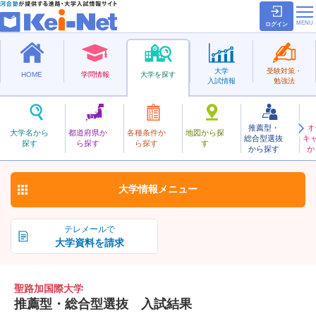
ログイン
大学
受験対策・
HOME
学問情報
大学を探す
入試情報
勉強法
推薦型・
オ
せいるかこくさい
大学名から
都道府県か
各種条件か
地図から探
総合型選抜
キ
聖路加国際大学
探す
ら探す
ら探す
す
私立
から探す
か
お気に入り
大学情報
メニュー
テレメールで
大学資料を請求
聖路加国際大学
推薦型・総合型選抜 入試結果