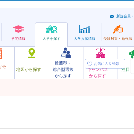
新規会員
学問情報
大学を探す
大学
入試情報
受験対策・
勉強法
推薦型・
オープン
お気に入り登録
から
地図から探す
総合型選抜
キャンパス
注目の
から探す
から探す