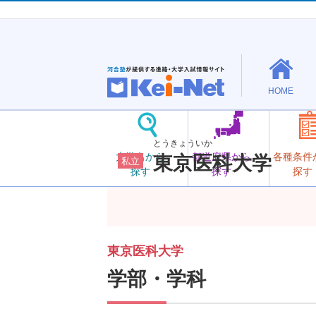
HOME
とうきょういか
大学名から
都道府県から
各種条件
東京医科大学
私立
探す
探す
探す
東京医科大学
学部・学科