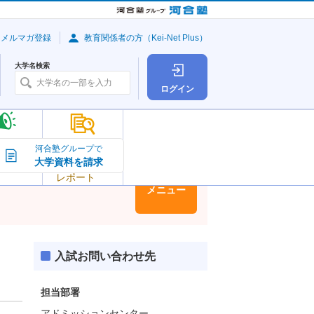
・メルマガ登録
教育関係者の方（Kei-Net Plus）
大学名検索
ログイン
大学の今
河合塾グループで
大学資料を請求
大学
トピック＆
レポート
大学情報
メニュー
入試お問い合わせ先
担当部署
アドミッションセンター