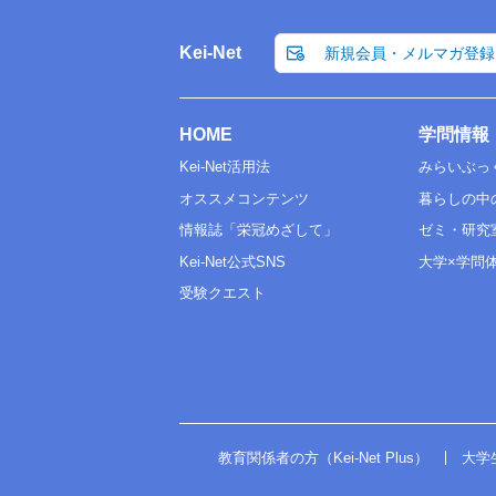
Kei-Net
新規会員・メルマガ登録
HOME
学問情報
Kei-Net活用法
みらいぶっ
オススメコンテンツ
暮らしの中
情報誌「栄冠めざして」
ゼミ・研究
Kei-Net公式SNS
大学×学問
受験クエスト
教育関係者の方（Kei-Net Plus）
大学