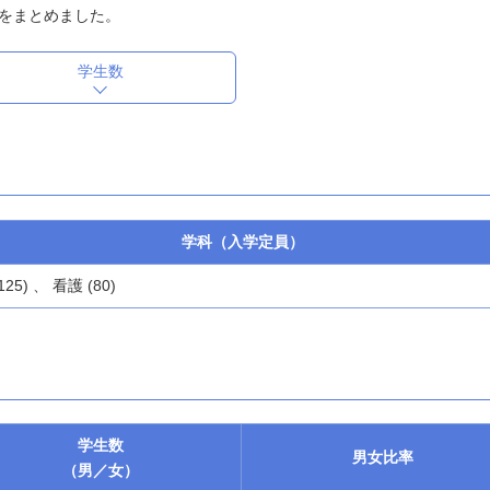
をまとめました。
学生数
学科（入学定員）
125) 、 看護 (80)
学生数
男女
比率
（男／女）