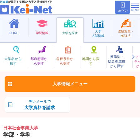
ログイン
大学
受験対策・
HOME
学問情報
大学を探す
入試情報
勉強法
推薦型・
オ
にほんしゃかいじぎょう
大学名から
都道府県か
各種条件か
地図から探
総合型選抜
キ
日本社会事業大学
探す
ら探す
ら探す
す
私立
から探す
か
お気に入り
大学情報
メニュー
テレメールで
大学資料を請求
日本社会事業大学
学部・学科