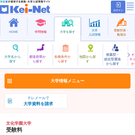
ログイン
大学
受験対策・
HOME
学問情報
大学を探す
入試情報
勉強法
推薦型・
オ
ぶんかがくえん
大学名から
都道府県か
各種条件か
地図から探
総合型選抜
キ
文化学園大学
探す
ら探す
ら探す
す
私立
から探す
か
お気に入り
大学情報
メニュー
テレメールで
大学資料を請求
文化学園大学
受験料