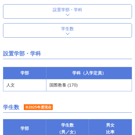
設置学部・学科
学生数
設置学部・学科
学部
学科（入学定員）
人文
国際教養 (170)
学生数
※2025年度現在
学生数
男女
学部
（男／女）
比率