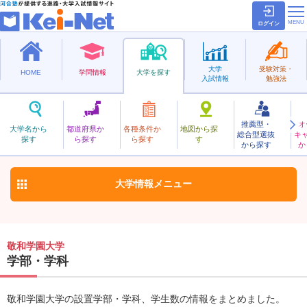
ログイン
大学
受験対策・
HOME
学問情報
大学を探す
入試情報
勉強法
推薦型・
オ
けいわがくえん
大学名から
都道府県か
各種条件か
地図から探
総合型選抜
キ
敬和学園大学
探す
ら探す
ら探す
す
私立
から探す
か
お気に入り
大学情報
メニュー
敬和学園大学
学部・学科
敬和学園大学の設置学部・学科、学生数の情報をまとめました。