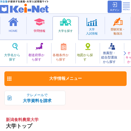
ログイン
大学
受験対策・
HOME
学問情報
大学を探す
入試情報
勉強法
推薦型・
オ
にいがたしょくりょうのうぎょう
大学名から
都道府県か
各種条件か
地図から探
総合型選抜
キ
新潟食料農業大学
探す
ら探す
ら探す
す
私立
から探す
か
お気に入り
大学情報
メニュー
テレメールで
大学資料を請求
新潟食料農業大学
大学トップ