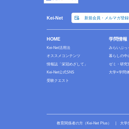
Kei-Net
新規会員・メルマガ登録
HOME
学問情報
Kei-Net活用法
みらいぶっ
オススメコンテンツ
暮らしの中
情報誌「栄冠めざして」
ゼミ・研究
Kei-Net公式SNS
大学×学問
受験クエスト
教育関係者の方（Kei-Net Plus）
大学