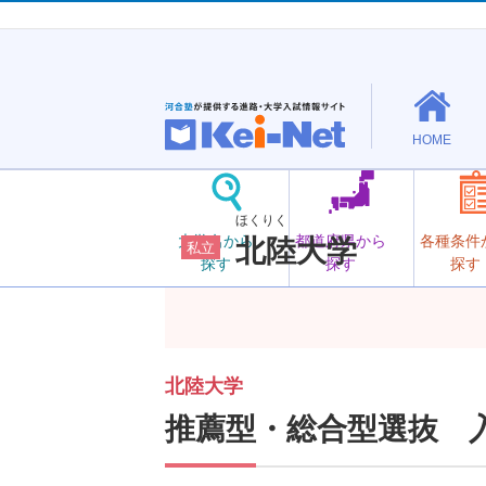
HOME
ほくりく
大学名から
都道府県から
各種条件
北陸大学
私立
探す
探す
探す
北陸大学
推薦型・総合型選抜 