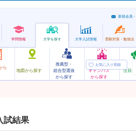
新規会員
学問情報
大学を探す
大学
入試情報
受験対策・
勉強法
推薦型・
オープン
お気に入り登録
から
地図から探す
総合型選抜
キャンパス
注目の
から探す
から探す
入試結果