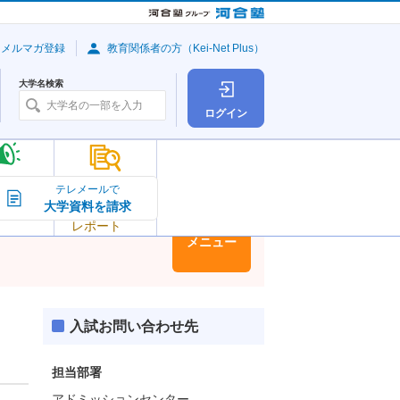
・メルマガ登録
教育関係者の方（Kei-Net Plus）
大学名検索
ログイン
大学の今
テレメールで
大学資料を請求
大学
トピック＆
レポート
大学情報
メニュー
入試お問い合わせ先
担当部署
アドミッションセンター