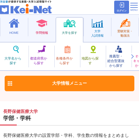
ログイン
大学
受験対策・
HOME
学問情報
大学を探す
入試情報
勉強法
推薦型・
オ
ながのほけんいりょう
大学名から
都道府県か
各種条件か
地図から探
総合型選抜
キ
長野保健医療大学
探す
ら探す
ら探す
す
私立
から探す
か
お気に入り
大学情報
メニュー
長野保健医療大学
学部・学科
長野保健医療大学の設置学部・学科、学生数の情報をまとめまし