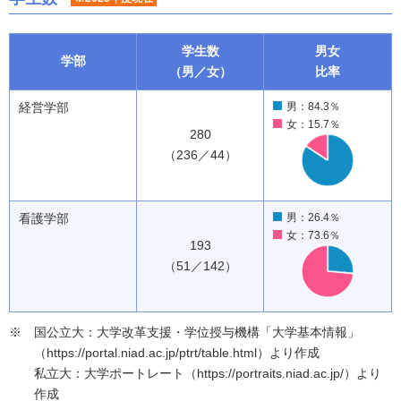
学生数
男女
学部
（男／女）
比率
経営学部
男：84.3％
女：15.7％
280
（236／44）
看護学部
男：26.4％
女：73.6％
193
（51／142）
国公立大：大学改革支援・学位授与機構「大学基本情報」
（https://portal.niad.ac.jp/ptrt/table.html）より作成
私立大：大学ポートレート（https://portraits.niad.ac.jp/）より
作成