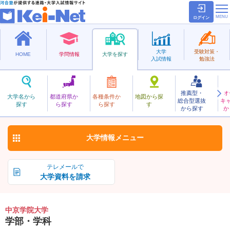
ログイン
大学
受験対策・
HOME
学問情報
大学を探す
入試情報
勉強法
推薦型・
オ
ちゅうきょうがくいん
大学名から
都道府県か
各種条件か
地図から探
総合型選抜
キ
中京学院大学
探す
ら探す
ら探す
す
私立
から探す
か
お気に入り
大学情報
メニュー
テレメールで
大学資料を請求
中京学院大学
学部・学科