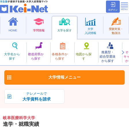
ログイン
大学
受験対策・
HOME
学問情報
大学を探す
入試情報
勉強法
推薦型・
オ
ぎふいりょうかがく
大学名から
都道府県か
各種条件か
地図から探
総合型選抜
キ
岐阜医療科学大学
探す
ら探す
ら探す
す
私立
から探す
か
お気に入り
大学情報
メニュー
テレメールで
大学資料を請求
岐阜医療科学大学
進学・就職実績