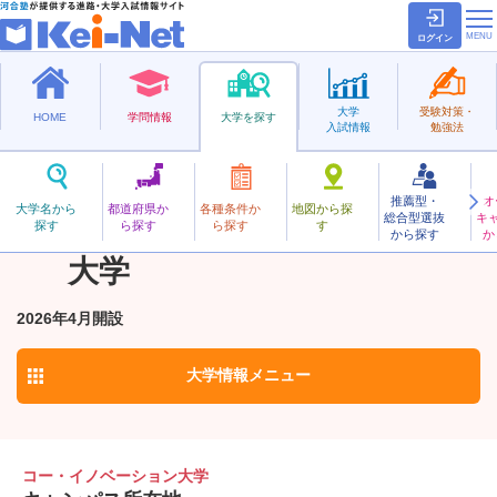
ログイン
大学
受験対策・
HOME
学問情報
大学を探す
入試情報
勉強法
推薦型・
オ
こー･いのべーしょん
大学名から
都道府県か
各種条件か
地図から探
総合型選抜
キ
コー・イノベーション
探す
ら探す
ら探す
す
私立
から探す
か
お気に入り
大学
2026年4月開設
大学情報
メニュー
コー・イノベーション大学