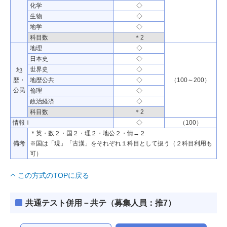
化学
◇
生物
◇
地学
◇
科目数
＊2
地理
◇
日本史
◇
世界史
◇
地
歴・
地歴公共
◇
（100～200）
公民
倫理
◇
政治経済
◇
科目数
＊2
情報Ⅰ
◇
（100）
＊英・数２・国２・理２・地公２・情→２
備考
※国は「現」「古漢」をそれぞれ１科目として扱う（２科目利用も
可）
この方式のTOPに戻る
共通テスト併用－共テ（募集人員：推7）