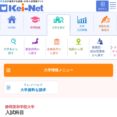
ログイン
大学
受験対策・
HOME
学問情報
大学を探す
入試情報
勉強法
推薦型・
オ
しずおかえいわがくいん
大学名から
都道府県か
各種条件か
地図から探
総合型選抜
キ
静岡英和学院大学
探す
ら探す
ら探す
す
私立
から探す
か
お気に入り
大学情報
メニュー
テレメールで
大学資料を請求
静岡英和学院大学
入試科目