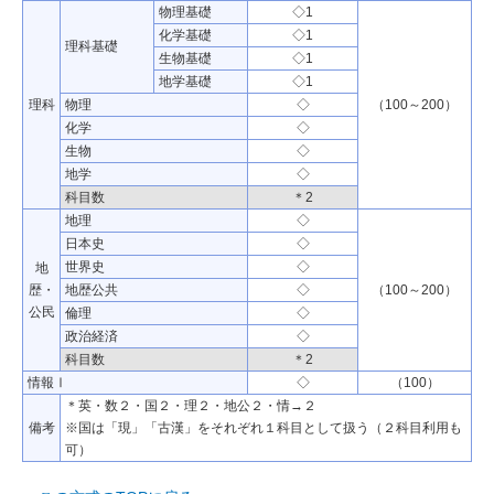
物理基礎
◇1
化学基礎
◇1
理科基礎
生物基礎
◇1
地学基礎
◇1
理科
物理
◇
（100～200）
化学
◇
生物
◇
地学
◇
科目数
＊2
地理
◇
日本史
◇
世界史
◇
地
歴・
地歴公共
◇
（100～200）
公民
倫理
◇
政治経済
◇
科目数
＊2
情報Ⅰ
◇
（100）
＊英・数２・国２・理２・地公２・情→２
備考
※国は「現」「古漢」をそれぞれ１科目として扱う（２科目利用も
可）