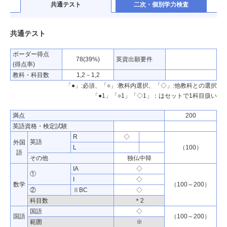
共通テスト
二次・個別学力検査
共通テスト
ボーダー得点
78(39%)
英資出願要件
(得点率)
教科・科目数
1,2－1,2
「●」:必須、「○」:教科内選択、「◇」:他教科との選択
「●1」「○1」「◇1」：はセットで1科目扱い
満点
200
英語資格・検定試験
R
◇
英語
外国
L
（100）
語
その他
独仏中韓
IA
◇
①
I
◇
数学
（100～200）
②
ⅡBC
◇
科目数
＊2
国語
◇
国語
（100～200）
範囲
※