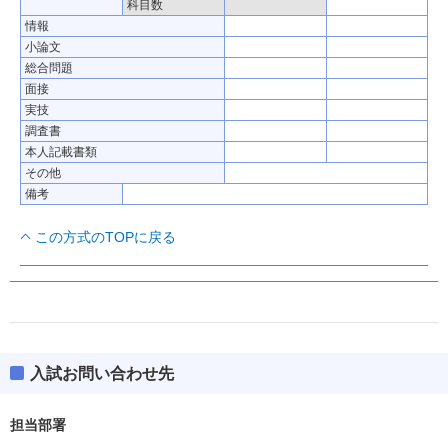
個別と共通テストのうち高得点２科目を利用（個別・
科目数
備考
共通テストの同一科目選択不可）
情報
小論文
総合問題
面接
実技
調査書
本人記載書類
その他
備考
この方式のTOPに戻る
入試お問い合わせ先
担当部署