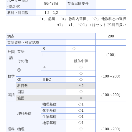
ボーダー得点
86(43%)
英資出願要件
(得点率)
教科・科目数
1,2－1,2
「●」:必須、「○」:教科内選択、「◇」:他教科との選択
「●1」「○1」「◇1」：はセットで1科目扱い
満点
200
英語資格・検定試験
R
◇
英語
外国
L
（100）
語
その他
独仏中韓
IA
◇
①
I
◇
数学
（100～200）
②
ⅡBC
◇
科目数
＊2
国語
◇
国語
（100～200）
範囲
※
物理基礎
◇1
化学基礎
◇1
理科基礎
生物基礎
◇1
地学基礎
◇1
理科
物理
◇
（100～200）