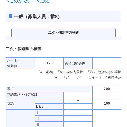
この方式のTOPに戻る
ボーダー
35.0
英資出願要件
偏差値
一般（募集人員：推8）
二次・個別学力検査
満点
200
英語資格・検定試験
●
二次・個別学力検査
英語
100
L＆S
Ⅰ
ボーダー
35.0
英資出願要件
Ⅱ
偏差値
Ⅲ
「●」:必須、「○」:教科内選択、「◇」:他教科との選択
A
「●1」「○1」「◇1」：はセットで1科目扱い
数学
B
C
満点
200
A範囲
英語資格・検定試験
B範囲
●
英語
100
C範囲
L＆S
●
Ⅰ
国語
100
範囲
現
Ⅱ
物理
Ⅲ