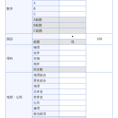
化学
A
理科
生物
数学
B
地学
C
科目数
A範囲
地理総合
B範囲
歴史総合
C範囲
地理
●
国語
100
日本史
範囲
現
地歴・公民
世界史
物理
公共
化学
倫理
理科
生物
政治経済
地学
科目数
科目数
情報
地理総合
小論文
歴史総合
総合問題
地理
面接
日本史
実技
地歴・公民
世界史
調査書
公共
本人記載書類
倫理
その他
政治経済