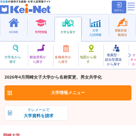
ログイン
大学
受験対策・
HOME
学問情報
大学を探す
入試情報
勉強法
推薦型・
オ
おかざき
大学名から
都道府県か
各種条件か
地図から探
総合型選抜
キ
岡崎大学
探す
ら探す
ら探す
す
私立
から探す
か
お気に入り
2026年4月岡崎女子大学から名称変更、男女共学化
大学情報
メニュー
テレメールで
大学資料を請求
岡崎大学