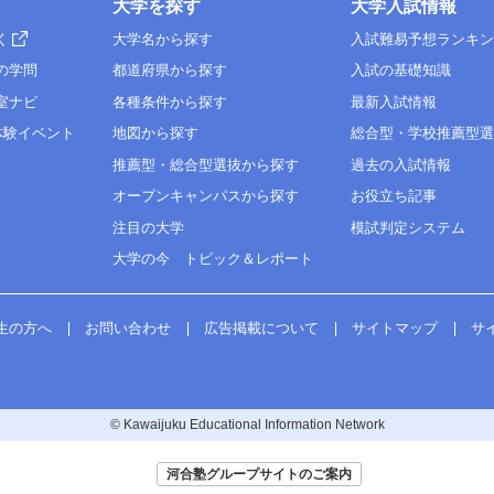
大学を探す
大学入試情報
く
大学名から探す
入試難易予想ランキ
の学問
都道府県から探す
入試の基礎知識
室ナビ
各種条件から探す
最新入試情報
体験イベント
地図から探す
総合型・学校推薦型
推薦型・総合型選抜から探す
過去の入試情報
オープンキャンパスから探す
お役立ち記事
注目の大学
模試判定システム
大学の今 トピック＆レポート
生の方へ
お問い合わせ
広告掲載について
サイトマップ
サ
© Kawaijuku Educational Information Network
河合塾グループサイトのご案内