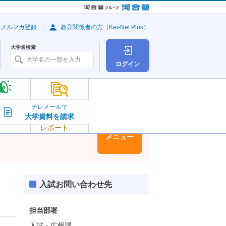
・メルマガ登録
教育関係者の方（Kei-Net Plus）
大学名検索
ログイン
大学の今
テレメールで
大学資料を請求
大学
トピック＆
レポート
大学情報
メニュー
入試お問い合わせ先
担当部署
入試・広報課