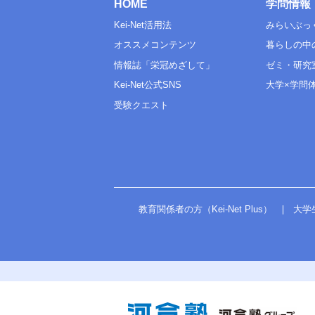
HOME
学問情報
Kei-Net活用法
みらいぶっ
オススメコンテンツ
暮らしの中
情報誌「栄冠めざして」
ゼミ・研究
Kei-Net公式SNS
大学×学問
受験クエスト
教育関係者の方（Kei-Net Plus）
大学