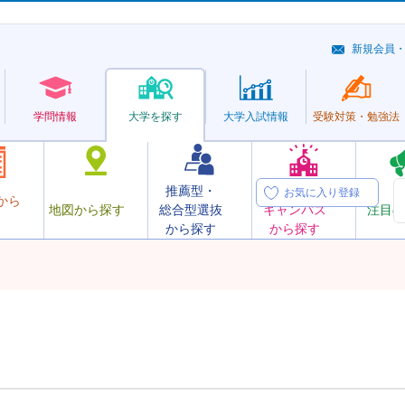
新規会員
学問情報
大学を探す
大学
入試情報
受験対策・
勉強法
推薦型・
オープン
お気に入り登録
から
地図から探す
総合型選抜
キャンパス
注目の
から探す
から探す