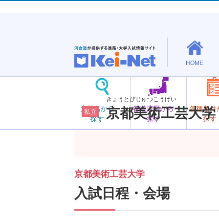
HOME
きょうとびじゅつこうげい
大学名から
都道府県から
各種条件
京都美術工芸大学
私立
探す
探す
探す
京都美術工芸大学
入試日程・会場