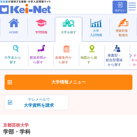
ログイン
大学
受験対策・
HOME
学問情報
大学を探す
入試情報
勉強法
推薦型・
オ
きょうとげいじゅつ
大学名から
都道府県か
各種条件か
地図から探
総合型選抜
キ
京都芸術大学
探す
ら探す
ら探す
す
私立
から探す
か
お気に入り
大学情報
メニュー
テレメールで
大学資料を請求
京都芸術大学
学部・学科