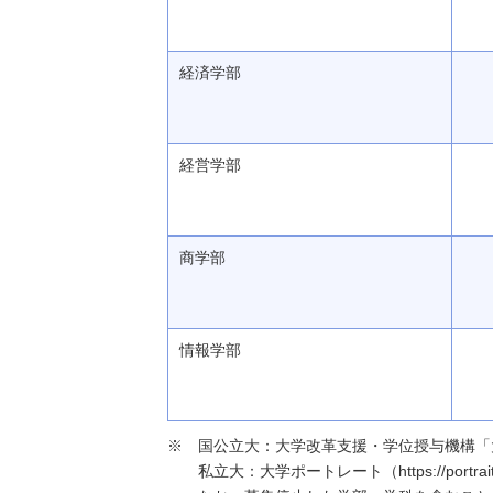
経済学部
経営学部
商学部
情報学部
国公立大：大学改革支援・学位授与機構「大学基本情報」（h
私立大：大学ポートレート（https://portraits