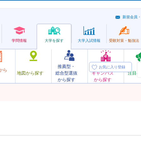
新規会員
学問情報
大学を探す
大学
入試情報
受験対策・
勉強法
推薦型・
オープン
お気に入り登録
から
地図から探す
総合型選抜
キャンパス
注目の
から探す
から探す