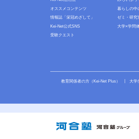
オススメコンテンツ
暮らしの中
情報誌「栄冠めざして」
ゼミ・研究
Kei-Net公式SNS
大学×学問
受験クエスト
教育関係者の方（Kei-Net Plus）
大学