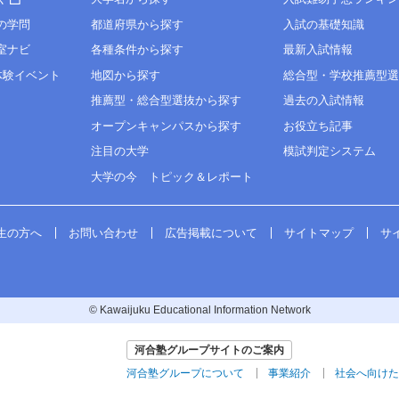
の学問
都道府県から探す
入試の基礎知識
室ナビ
各種条件から探す
最新入試情報
体験イベント
地図から探す
総合型・学校推薦型
推薦型・総合型選抜から探す
過去の入試情報
オープンキャンパスから探す
お役立ち記事
注目の大学
模試判定システム
大学の今 トピック＆レポート
生の方へ
お問い合わせ
広告掲載について
サイトマップ
サ
© Kawaijuku Educational Information Network
河合塾グループサイトのご案内
河合塾グループについて
事業紹介
社会へ向けた