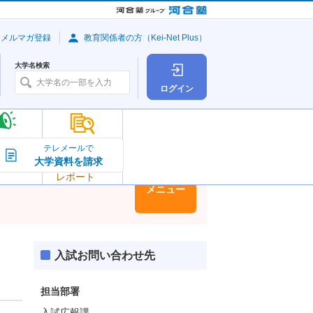
・メルマガ登録
教育関係者の方（Kei-Net Plus）
大学名検索
ログイン
大学の今
テレメールで
大学資料を請求
大学
トピック＆
レポート
大学情報
メニュー
入試お問い合わせ先
担当部署
入試広報課