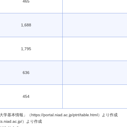
465
1,688
1,795
636
454
ttps://portal.niad.ac.jp/ptrt/table.html）より作成
.niad.ac.jp/）より作成