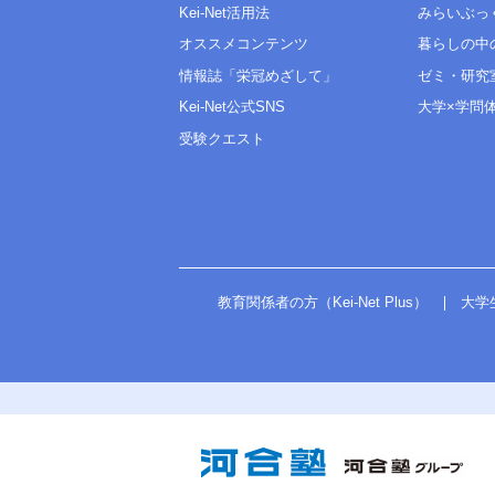
Kei-Net活用法
みらいぶっ
オススメコンテンツ
暮らしの中
情報誌「栄冠めざして」
ゼミ・研究
Kei-Net公式SNS
大学×学問
受験クエスト
教育関係者の方（Kei-Net Plus）
大学