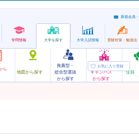
新規会員
学問情報
大学を探す
大学
入試情報
受験対策・
勉強法
推薦型・
オープン
お気に入り登録
から
地図から探す
総合型選抜
キャンパス
注目の
から探す
から探す