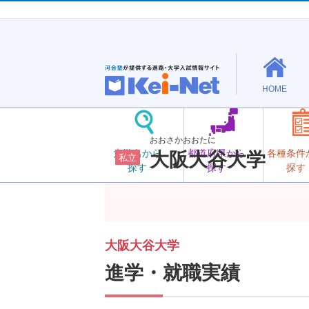
HOME
おおさかおおたに
大学名から
都道府県から
各種条件
大阪大谷大学
私立
探す
探す
探す
大阪大谷大学
進学・就職実績