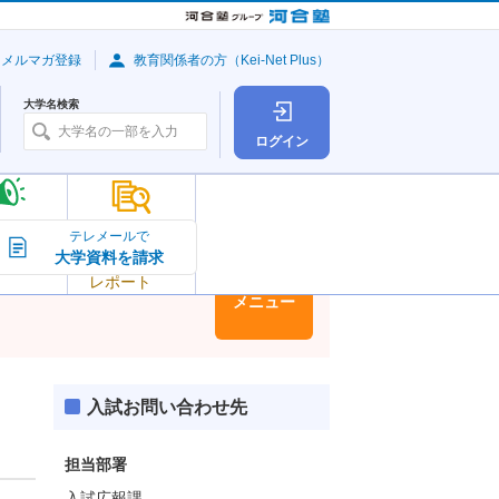
・メルマガ登録
教育関係者の方（Kei-Net Plus）
大学名検索
ログイン
大学の今
テレメールで
大学資料を請求
大学
トピック＆
レポート
大学情報
メニュー
入試お問い合わせ先
担当部署
入試広報課