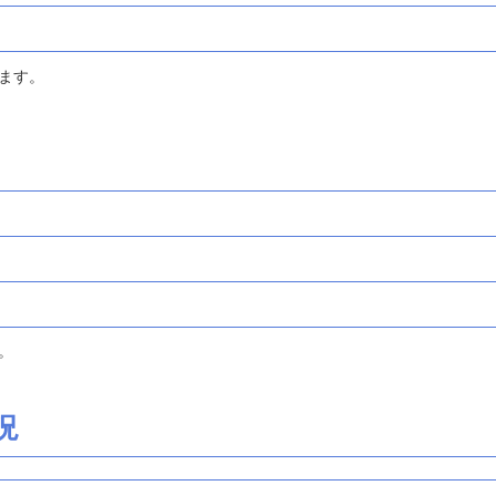
ます。
。
況