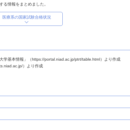
する情報をまとめました。
医療系の国家試験合格状況
ttps://portal.niad.ac.jp/ptrt/table.html）より作成
.niad.ac.jp/）より作成