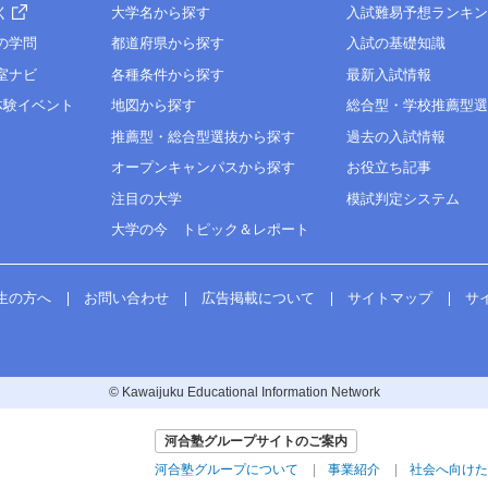
く
大学名から探す
入試難易予想ランキ
の学問
都道府県から探す
入試の基礎知識
室ナビ
各種条件から探す
最新入試情報
体験イベント
地図から探す
総合型・学校推薦型
推薦型・総合型選抜から探す
過去の入試情報
オープンキャンパスから探す
お役立ち記事
注目の大学
模試判定システム
大学の今 トピック＆レポート
生の方へ
お問い合わせ
広告掲載について
サイトマップ
サ
© Kawaijuku Educational Information Network
河合塾グループサイトのご案内
河合塾グループについて
事業紹介
社会へ向けた