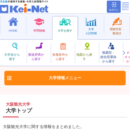
ログイン
大学
受験対策・
HOME
学問情報
大学を探す
入試情報
勉強法
推薦型・
オ
おおさかかんこう
大学名から
都道府県か
各種条件か
地図から探
総合型選抜
キ
大阪観光大学
探す
ら探す
ら探す
す
私立
から探す
か
お気に入り
大学情報
メニュー
大阪観光大学
大学トップ
大阪観光大学に関する情報をまとめました。