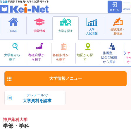
ログイン
大学
受験対策・
HOME
学問情報
大学を探す
入試情報
勉強法
推薦型・
オ
こうべやっか
大学名から
都道府県か
各種条件か
地図から探
総合型選抜
キ
神戸薬科大学
探す
ら探す
ら探す
す
私立
から探す
か
お気に入り
大学情報
メニュー
テレメールで
大学資料を請求
神戸薬科大学
学部・学科