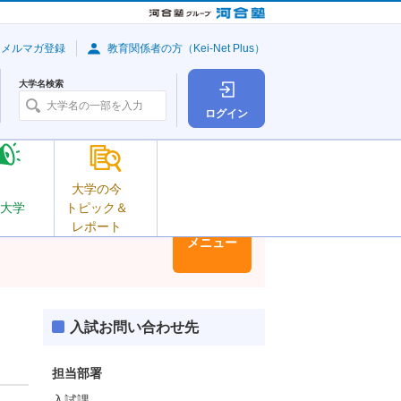
・メルマガ登録
教育関係者の方（Kei-Net Plus）
大学名検索
ログイン
大学の今
大学
トピック＆
レポート
大学情報
メニュー
入試お問い合わせ先
担当部署
入試課