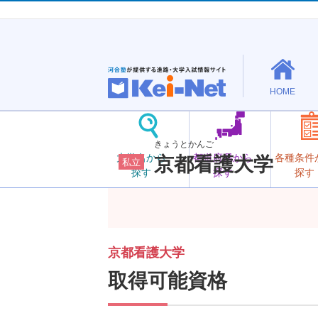
HOME
きょうとかんご
大学名から
都道府県から
各種条件
京都看護大学
私立
探す
探す
探す
京都看護大学
取得可能資格