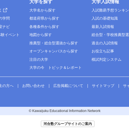
大学を探す
大学入試情報
く
大学名から探す
入試難易予想ランキ
の学問
都道府県から探す
入試の基礎知識
室ナビ
各種条件から探す
最新入試情報
体験イベント
地図から探す
総合型・学校推薦型
推薦型・総合型選抜から探す
過去の入試情報
オープンキャンパスから探す
お役立ち記事
注目の大学
模試判定システム
大学の今 トピック＆レポート
生の方へ
お問い合わせ
広告掲載について
サイトマップ
サ
© Kawaijuku Educational Information Network
河合塾グループサイトのご案内