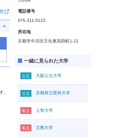
電話番号
明
075-311-0123
所在地
京都市中京区壬生東高田町1-21
一緒に見られた大学
大阪公立大学
公立
す。
京都府立医科大学
公立
上智大学
私立
立教大学
私立