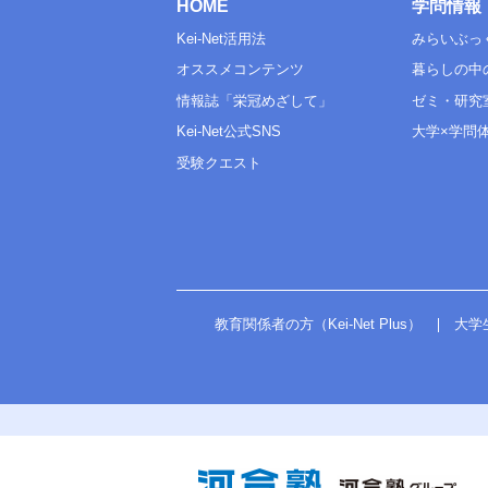
HOME
学問情報
Kei-Net活用法
みらいぶっ
オススメコンテンツ
暮らしの中
情報誌「栄冠めざして」
ゼミ・研究
Kei-Net公式SNS
大学×学問
受験クエスト
教育関係者の方（Kei-Net Plus）
大学