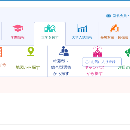
新規会員
学問情報
大学を探す
大学
入試情報
受験対策・
勉強法
推薦型・
オープン
お気に入り登録
から
地図から探す
総合型選抜
キャンパス
注目の
から探す
から探す