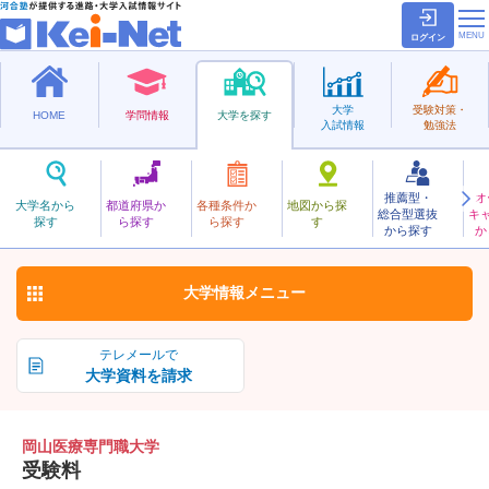
ログイン
大学
受験対策・
HOME
学問情報
大学を探す
入試情報
勉強法
推薦型・
オ
おかやまいりょうせんもんしょく
大学名から
都道府県か
各種条件か
地図から探
総合型選抜
キ
岡山医療専門職大学
探す
ら探す
ら探す
す
私立
から探す
か
お気に入り
大学情報
メニュー
テレメールで
大学資料を請求
岡山医療専門職大学
受験料