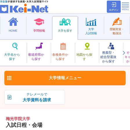
ログイン
大学
受験対策・
HOME
学問情報
大学を探す
入試情報
勉強法
推薦型・
オ
ばいこうがくいん
大学名から
都道府県か
各種条件か
地図から探
総合型選抜
キ
梅光学院大学
探す
ら探す
ら探す
す
私立
から探す
か
お気に入り
大学情報
メニュー
テレメールで
大学資料を請求
梅光学院大学
入試日程・会場