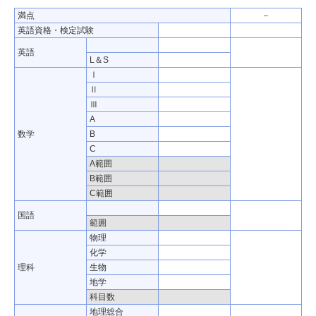
満点
－
英語資格・検定試験
英語
L＆S
Ⅰ
Ⅱ
Ⅲ
A
数学
B
C
A範囲
B範囲
C範囲
国語
範囲
物理
化学
理科
生物
地学
科目数
地理総合