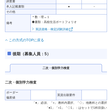
調査書
本人記載書類
●
－
その他
＊数・理→１
◆書類：高校生活ポートフォリオ
備考
英語資格・検定試験詳細
この方式のTOPに戻る
後期（募集人員：5）
二次・個別学力検査
二次・個別学力検査
ボーダー
英資出願要件
偏差値
「●」:必須、「○」:教科内選択、「◇」:他教科との選択
「●1」「○1」「◇1」：はセットで1科目扱い