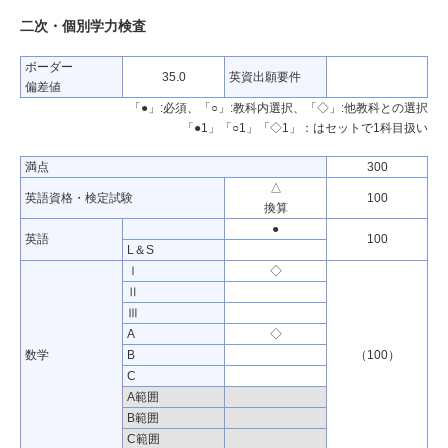
二次・個別学力検査
ボーダー
35.0
英資出願要件
偏差値
「●」:必須、「○」:教科内選択、「◇」:他教科との選択
「●1」「○1」「◇1」：はセットで1科目扱い
満点
300
△
英語資格・検定試験
100
換算
●
英語
100
L＆S
Ⅰ
◇
Ⅱ
Ⅲ
A
◇
数学
B
（100）
C
A範囲
B範囲
C範囲