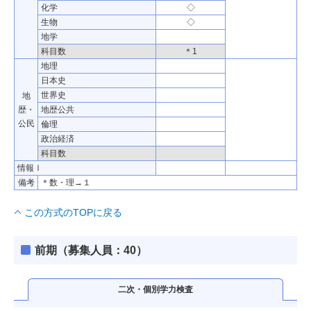
化学
◇
生物
◇
地学
科目数
＊1
地理
日本史
世界史
地
歴・
地歴公共
公民
倫理
政治経済
科目数
情報Ⅰ
備考
＊数・理→１
この方式のTOPに戻る
前期（募集人員：40）
二次・個別学力検査