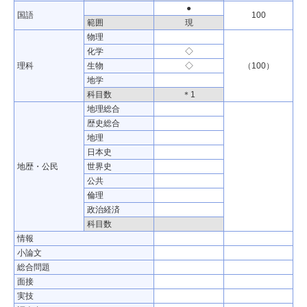
●
国語
100
範囲
現
物理
化学
◇
理科
生物
◇
（100）
地学
科目数
＊1
地理総合
歴史総合
地理
日本史
地歴・公民
世界史
公共
倫理
政治経済
科目数
情報
小論文
総合問題
面接
実技