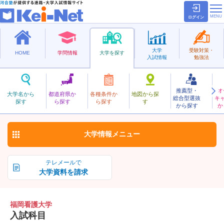
ログイン
大学
受験対策・
HOME
学問情報
大学を探す
入試情報
勉強法
推薦型・
オ
ふくおかかんご
大学名から
都道府県か
各種条件か
地図から探
総合型選抜
キ
福岡看護大学
探す
ら探す
ら探す
す
私立
から探す
か
お気に入り
大学情報
メニュー
テレメールで
大学資料を請求
福岡看護大学
入試科目