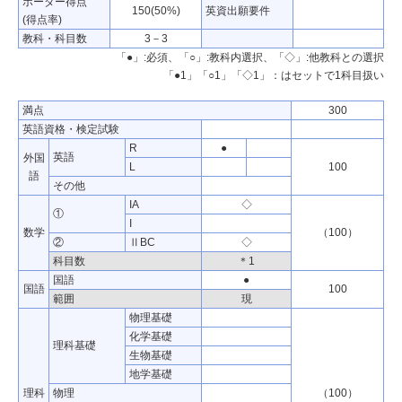
ボーダー得点
150(50%)
英資出願要件
(得点率)
教科・科目数
3－3
「●」:必須、「○」:教科内選択、「◇」:他教科との選択
「●1」「○1」「◇1」：はセットで1科目扱い
満点
300
英語資格・検定試験
R
●
英語
外国
L
100
語
その他
IA
◇
①
I
数学
（100）
②
ⅡBC
◇
科目数
＊1
国語
●
国語
100
範囲
現
物理基礎
化学基礎
理科基礎
生物基礎
地学基礎
理科
物理
（100）