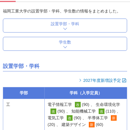
福岡工業大学の設置学部・学科、学生数の情報をまとめました。
設置学部・学科
学生数
設置学部・学科
2027年度新増設予定
学部
学科（入学定員）
工
電子情報工学
(90) 、 生命環境化学
改
(90) 、 知能機械工学
(110) 、
改
改
電気工学
(90) 、 半導体工学
改
新
(20) 、 建築デザイン
(60)
新