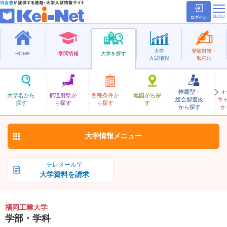
ログイン
大学
受験対策・
HOME
学問情報
大学を探す
入試情報
勉強法
推薦型・
オ
ふくおかこうぎょう
大学名から
都道府県か
各種条件か
地図から探
総合型選抜
キ
福岡工業大学
探す
ら探す
ら探す
す
私立
から探す
か
お気に入り
大学情報
メニュー
テレメールで
大学資料を請求
福岡工業大学
学部・学科