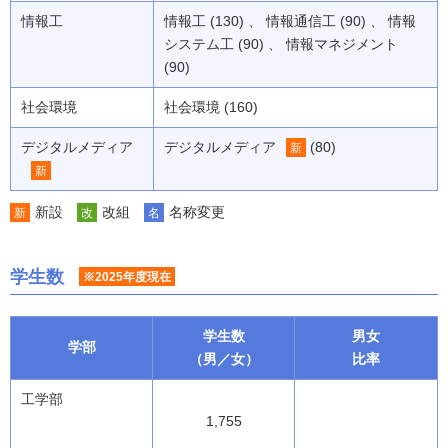
情報工
情報工 (130) 、 情報通信工 (90) 、 情報
システム工 (90) 、 情報マネジメント
(90)
社会環境
社会環境 (160)
デジタルメディア
デジタルメディア
(80)
新
新
新設
改組
名称変更
新
改
名
学生数
※2025年度現在
学生数
男女
学部
（男／女）
比率
工学部
1,755