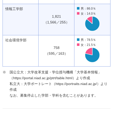
情報工学部
男：86.0％
女：14.0％
1,821
（1,566／255）
社会環境学部
男：78.5％
女：21.5％
758
（595／163）
国公立大：大学改革支援・学位授与機構「大学基本情報」
（https://portal.niad.ac.jp/ptrt/table.html）より作成
私立大：大学ポートレート（https://portraits.niad.ac.jp/）より
作成
なお、募集停止した学部・学科を含むことがあります。