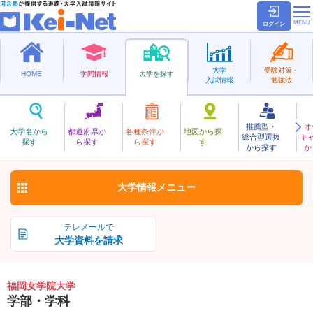
ログイン
大学
受験対策・
HOME
学問情報
大学を探す
入試情報
勉強法
推薦型・
オ
ふくおかじょがくいん
大学名から
都道府県か
各種条件か
地図から探
総合型選抜
キ
福岡女学院大学
探す
ら探す
ら探す
す
私立
から探す
か
お気に入り
大学情報
メニュー
テレメールで
大学資料を請求
福岡女学院大学
学部・学科