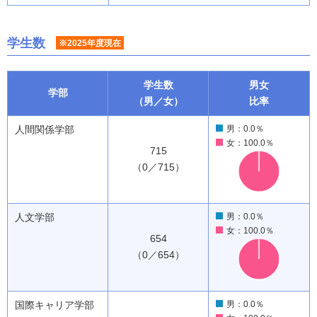
学生数
※2025年度現在
学生数
男女
学部
（男／女）
比率
人間関係学部
男：0.0％
女：100.0％
715
（0／715）
人文学部
男：0.0％
女：100.0％
654
（0／654）
国際キャリア学部
男：0.0％