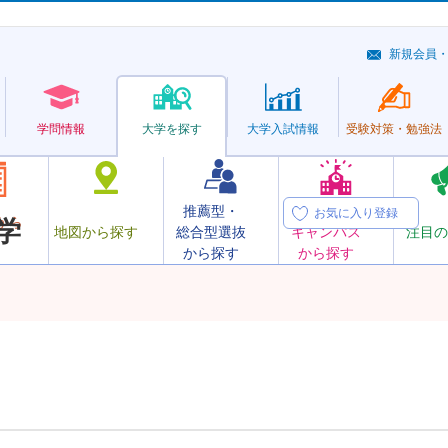
新規会員
学問情報
大学を探す
大学
入試情報
受験対策・
勉強法
推薦型・
オープン
お気に入り登録
から
学
地図から探す
総合型選抜
キャンパス
注目の
から探す
から探す