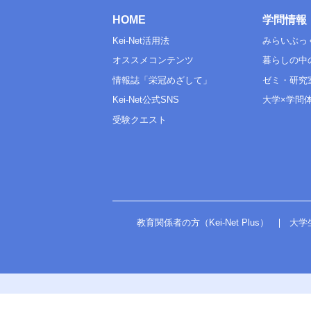
HOME
学問情報
Kei-Net活用法
みらいぶっ
オススメコンテンツ
暮らしの中
情報誌「栄冠めざして」
ゼミ・研究
Kei-Net公式SNS
大学×学問
受験クエスト
教育関係者の方（Kei-Net Plus）
大学