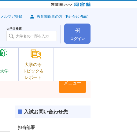
・メルマガ登録
教育関係者の方（Kei-Net Plus）
大学名検索
ログイン
大学の今
大学
トピック＆
レポート
大学情報
メニュー
入試お問い合わせ先
担当部署
-