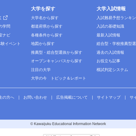
大学を探す
大学入試情報
く
大学名から探す
入試難易予想ランキ
の学問
都道府県から探す
入試の基礎知識
室ナビ
各種条件から探す
最新入試情報
体験イベント
地図から探す
総合型・学校推薦型
推薦型・総合型選抜から探す
過去の入試情報
オープンキャンパスから探す
お役立ち記事
注目の大学
模試判定システム
大学の今 トピック＆レポート
生の方へ
お問い合わせ
広告掲載について
サイトマップ
サ
© Kawaijuku Educational Information Network