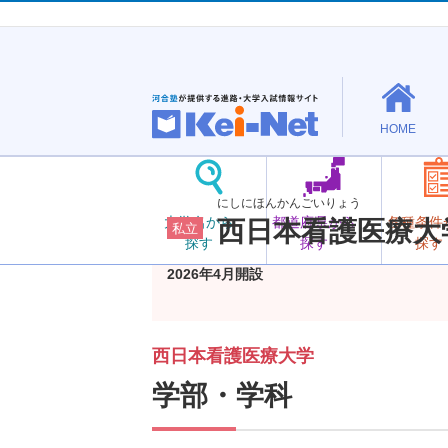
HOME
にしにほんかんごいりょう
大学名から
都道府県から
各種条件
西日本看護医療大
私立
探す
探す
探す
2026年4月開設
西日本看護医療大学
学部・学科