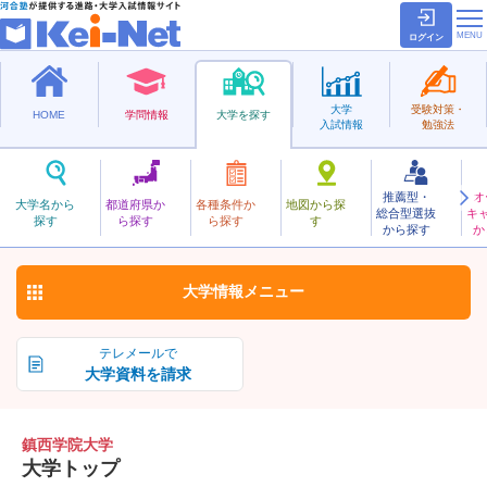
ログイン
大学
受験対策・
HOME
学問情報
大学を探す
入試情報
勉強法
推薦型・
オ
ちんぜいがくいん
大学名から
都道府県か
各種条件か
地図から探
総合型選抜
キ
鎮西学院大学
探す
ら探す
ら探す
す
私立
から探す
か
お気に入り
大学情報
メニュー
テレメールで
大学資料を請求
鎮西学院大学
大学トップ