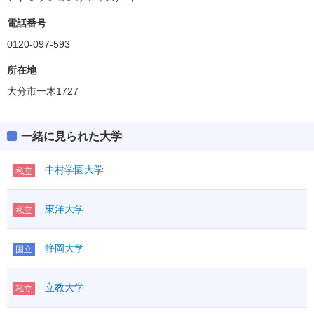
保健医療学部
電話番号
0120-097-593
社会デザイン学環
所在地
大分市一木1727
一緒に見られた大学
中村学園大学
私立
東洋大学
私立
静岡大学
国立
立教大学
私立