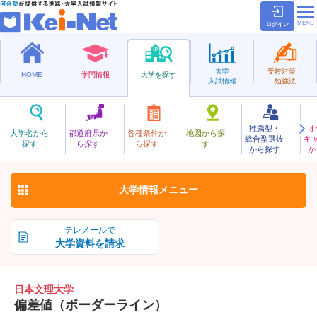
ログイン
大学
受験対策・
HOME
学問情報
大学を探す
入試情報
勉強法
推薦型・
オ
にっぽんぶんり
大学名から
都道府県か
各種条件か
地図から探
総合型選抜
キ
日本文理大学
探す
ら探す
ら探す
す
私立
から探す
か
お気に入り
大学情報
メニュー
テレメールで
大学資料を請求
日本文理大学
偏差値（ボーダーライン）