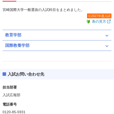
宮崎国際大学一般選抜の入試科目をまとめました。
※2027年度入試
表の見方
教育学部
国際教養学部
共通テスト
前期
後期
共通テスト
前期
後期
共通テスト（募集人員：15）
入試お問い合わせ先
共通テスト（募集人員：25）
共通テスト
二次・個別学力検査
担当部署
入試広報部
共通テスト
二次・個別学力検査
共通テスト
電話番号
共通テスト
ボーダー得点
0120-85-5931
172(43%)
英資出願要件