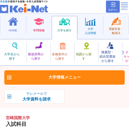
ログイン
大学
受験対策・
HOME
学問情報
大学を探す
入試情報
勉強法
推薦型・
オ
みやざきこくさい
大学名から
都道府県か
各種条件か
地図から探
総合型選抜
キ
宮崎国際大学
探す
ら探す
ら探す
す
私立
から探す
か
お気に入り
大学情報
メニュー
テレメールで
大学資料を請求
宮崎国際大学
入試科目