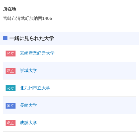
(得点率)
教科・科目数
ボーダー得点
2－2
所在地
160(40%)
英資出願要件
(得点率)
「●」:必須、「○」:教科内選択、「◇」:他教科との選択
宮崎市清武町加納丙1405
教科・科目数
2－2
「●1」「○1」「◇1」：はセットで1科目扱い
「●」:必須、「○」:教科内選択、「◇」:他教科との選択
満点
400
「●1」「○1」「◇1」：はセットで1科目扱い
一緒に見られた大学
英語資格・検定試験
△加点
40
満点
400
R
◇1
100
英語
外国
英語資格・検定試験
△加点
40
宮崎産業経営大学
L
◇1
100
（200）
私立
語
R
●
100
その他
英語
外国
L
●
100
200
IA
◇
語
①
崇城大学
私立
その他
I
◇
数学
（200）
IA
◇
②
ⅡBC
◇
①
I
◇
科目数
＊1
北九州市立大学
数学
（200）
公立
②
ⅡBC
◇
国語
◇
国語
（200）
科目数
＊1
範囲
現
国語
◇
長崎大学
物理基礎
◇1
国立
国語
（200）
範囲
現
化学基礎
◇1
理科基礎
物理基礎
◇1
生物基礎
◇1
成蹊大学
私立
化学基礎
◇1
地学基礎
◇1
理科基礎
生物基礎
◇1
理科
物理
◇
（200）
地学基礎
◇1
化学
◇