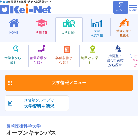
ログイン
大学
受験対策・
HOME
学問情報
大学を探す
入試情報
勉強法
推薦型・
オ
ながおかぎじゅつかがく
大学名から
都道府県か
各種条件か
地図から探
総合型選抜
キ
長岡技術科学大学
探す
ら探す
ら探す
す
国立
から探す
か
お気に入り
大学情報
メニュー
河合塾グループで
大学資料を請求
長岡技術科学大学
オープンキャンパス