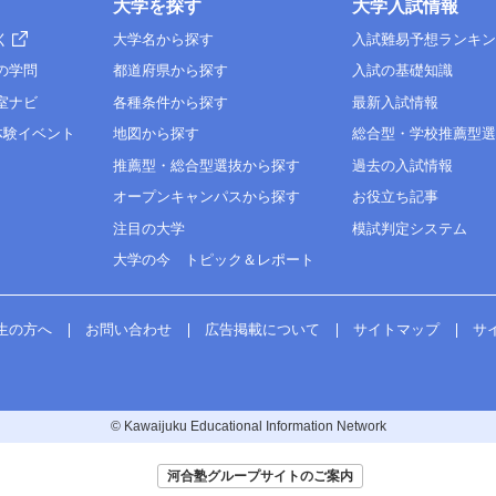
大学を探す
大学入試情報
く
大学名から探す
入試難易予想ランキ
の学問
都道府県から探す
入試の基礎知識
室ナビ
各種条件から探す
最新入試情報
体験イベント
地図から探す
総合型・学校推薦型
推薦型・総合型選抜から探す
過去の入試情報
オープンキャンパスから探す
お役立ち記事
注目の大学
模試判定システム
大学の今 トピック＆レポート
生の方へ
お問い合わせ
広告掲載について
サイトマップ
サ
© Kawaijuku Educational Information Network
河合塾グループサイトのご案内