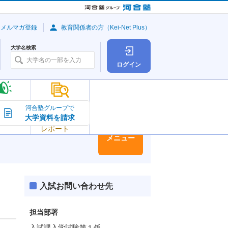
・メルマガ登録
教育関係者の方（Kei-Net Plus）
大学名検索
ログイン
大学の今
河合塾グループで
大学資料を請求
大学
トピック＆
レポート
大学情報
メニュー
入試お問い合わせ先
担当部署
入試課入学試験第１係