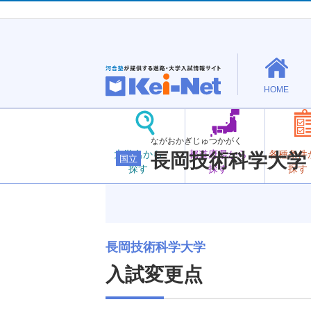
HOME
ながおかぎじゅつかがく
大学名から
都道府県から
各種条件
長岡技術科学大学
国立
探す
探す
探す
長岡技術科学大学
入試変更点