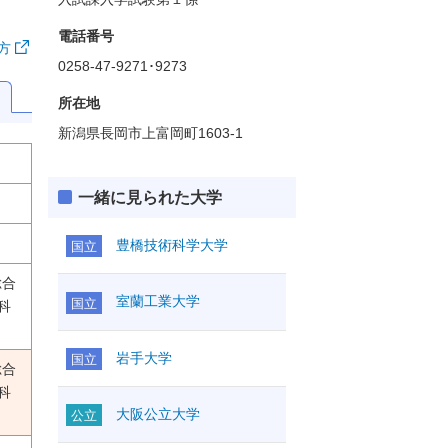
電話番号
方
0258-47-9271･9273
所在地
新潟県長岡市上富岡町1603-1
一緒に見られた大学
豊橋技術科学大学
国立
総合
室蘭工業大学
国立
科
岩手大学
国立
総合
科
大阪公立大学
公立