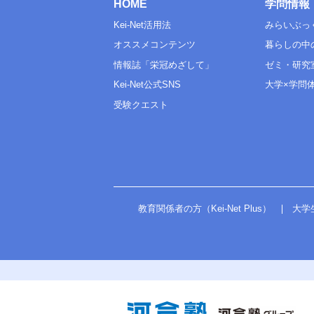
HOME
学問情報
Kei-Net活用法
みらいぶっ
オススメコンテンツ
暮らしの中
情報誌「栄冠めざして」
ゼミ・研究
Kei-Net公式SNS
大学×学問
受験クエスト
教育関係者の方（Kei-Net Plus）
大学