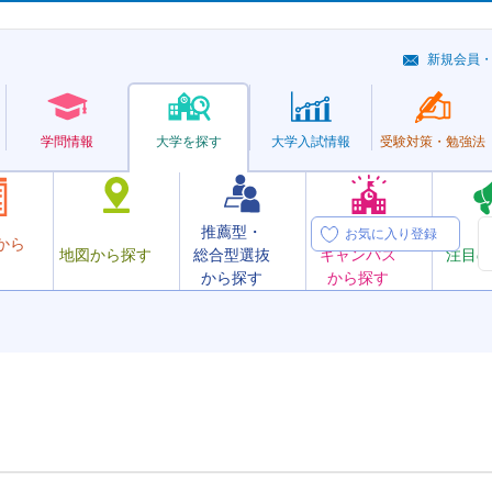
新規会員
学問情報
大学を探す
大学
入試情報
受験対策・
勉強法
推薦型・
オープン
お気に入り登録
から
地図から探す
総合型選抜
キャンパス
注目の
から探す
から探す