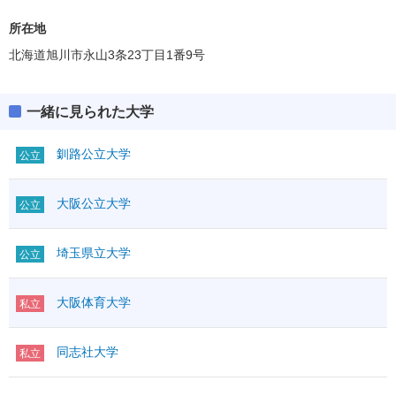
保健福祉学部
偏差値
37.5～42.5
所在地
北海道旭川市永山3条23丁目1番9号
一緒に見られた大学
釧路公立大学
公立
大阪公立大学
公立
埼玉県立大学
公立
大阪体育大学
私立
同志社大学
私立