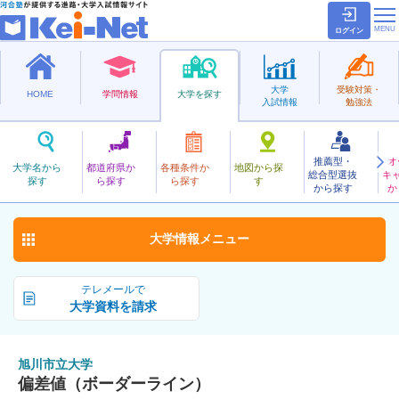
ログイン
大学
受験対策・
HOME
学問情報
大学を探す
入試情報
勉強法
推薦型・
オ
あさひかわしりつ
大学名から
都道府県か
各種条件か
地図から探
総合型選抜
キ
旭川市立大学
探す
ら探す
ら探す
す
公立
から探す
か
お気に入り
大学情報
メニュー
テレメールで
大学資料を請求
旭川市立大学
偏差値（ボーダーライン）