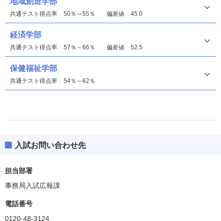
地域創造学部
共通テスト得点率
50％～55％
偏差値
45.0
経済学部
共通テスト得点率
57％～66％
偏差値
52.5
保健福祉学部
共通テスト得点率
54％～62％
入試お問い合わせ先
地域創造学部
偏差値
40.0
担当部署
事務局入試広報課
経済学部
偏差値
45.0
電話番号
0120-48-3124