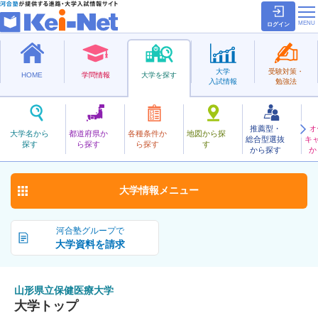
ログイン
大学
受験対策・
HOME
学問情報
大学を探す
入試情報
勉強法
推薦型・
オ
やまがたけんりつほけんいりょう
大学名から
都道府県か
各種条件か
地図から探
総合型選抜
キ
山形県立保健医療大学
探す
ら探す
ら探す
す
公立
から探す
か
お気に入り
大学情報
メニュー
河合塾グループで
大学資料を請求
山形県立保健医療大学
大学トップ