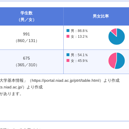
学生数
男女
比率
（男／女）
男：86.8％
991
女：13.2％
（860／131）
男：54.1％
675
女：45.9％
（365／310）
ttps://portal.niad.ac.jp/ptrt/table.html）より作成
.niad.ac.jp/）より作成
があります。