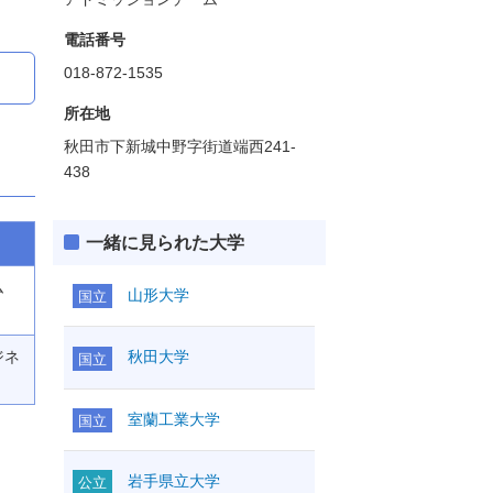
電話番号
018-872-1535
所在地
秋田市下新城中野字街道端西241-
438
一緒に見られた大学
ム
山形大学
国立
ジネ
秋田大学
国立
室蘭工業大学
国立
岩手県立大学
公立