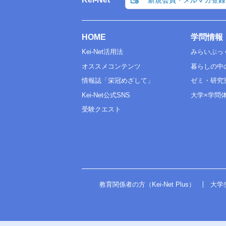
HOME
学問情報
Kei-Net活用法
みらいぶっ
オススメコンテンツ
暮らしの中
情報誌「栄冠めざして」
ゼミ・研究
Kei-Net公式SNS
大学×学問
受験クエスト
教育関係者の方（Kei-Net Plus）
大学