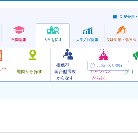
新規会員
学問情報
大学を探す
大学
入試情報
受験対策・
勉強法
推薦型・
オープン
お気に入り登録
から
地図から探す
総合型選抜
キャンパス
注目の
から探す
から探す