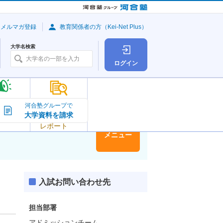
・メルマガ登録
教育関係者の方（Kei-Net Plus）
大学名検索
ログイン
大学の今
河合塾グループで
大学資料を請求
大学
トピック＆
レポート
大学情報
メニュー
入試お問い合わせ先
担当部署
アドミッションチーム