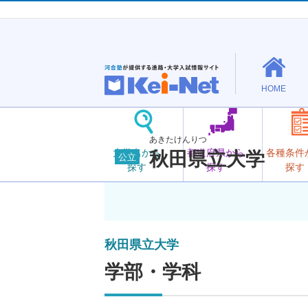
HOME
あきたけんりつ
大学名から
都道府県から
各種条件
秋田県立大学
公立
探す
探す
探す
秋田県立大学
学部・学科